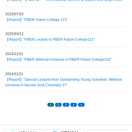
2025/07/25
【Report】”FIBER Future College 123″
2025/03/12
【Report】”FIBER Lecture in FIBER Future College121″
2024/11/21
【Report】”FIBER Webinar Universe in FIBER Future College116″
2024/11/21
【Report】”Special Lectures from Outstanding Young Scientists, Webinar
Universe in Nucleic Acid Chemistry 37″
1
2
3
4
»