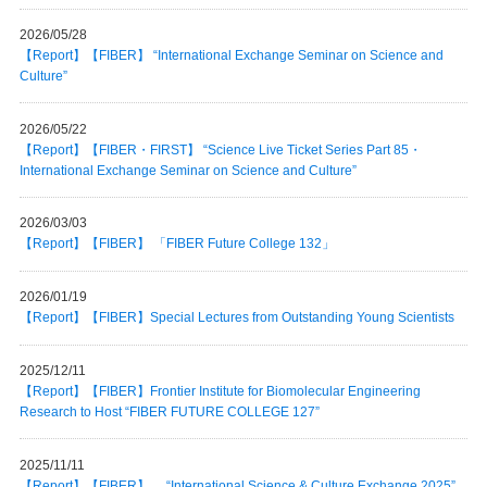
2026/05/28
【Report】【FIBER】 “International Exchange Seminar on Science and
Culture”
2026/05/22
【Report】【FIBER・FIRST】 “Science Live Ticket Series Part 85・
International Exchange Seminar on Science and Culture”
2026/03/03
【Report】【FIBER】 「FIBER Future College 132」
2026/01/19
【Report】【FIBER】Special Lectures from Outstanding Young Scientists
2025/12/11
【Report】【FIBER】Frontier Institute for Biomolecular Engineering
Research to Host “FIBER FUTURE COLLEGE 127”
2025/11/11
【Report】【FIBER】 “International Science & Culture Exchange 2025”