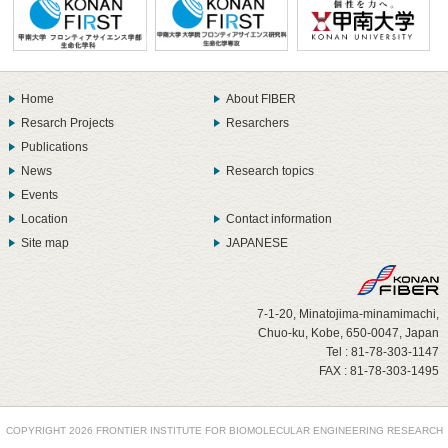
Home
About FIBER
Resarch Projects
Resarchers
Publications
News
Research topics
Events
Location
Contact information
Site map
JAPANESE
7-1-20, Minatojima-minamimachi,
Chuo-ku, Kobe, 650-0047, Japan
Tel : 81-78-303-1147
FAX : 81-78-303-1495
COPYRIGHT
2026 FRONTIER INSTITUTE FOR BIOMOLECULAR ENGINEERING RESEARCH