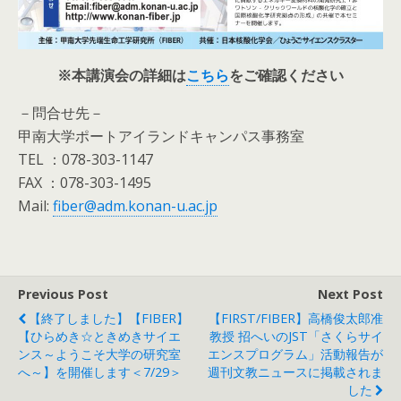
※本講演会の詳細は
こちら
をご確認ください
－問合せ先－
甲南大学ポートアイランドキャンパス事務室
TEL ：078-303-1147
FAX ：078-303-1495
Mail:
fiber@adm.konan-u.ac.jp
Previous Post
Next Post
【終了しました】【FIBER】
【FIRST/FIBER】高橋俊太郎准
【ひらめき☆ときめきサイエ
教授 招へいのJST「さくらサイ
ンス～ようこそ大学の研究室
エンスプログラム」活動報告が
へ～】を開催します＜7/29＞
週刊文教ニュースに掲載されま
した