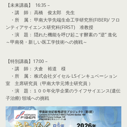
【未来講義】 16:35 –
・講 師： 高橋 俊太郎 先生
・所 属： 甲南大学先端生命工学研究所(FIBER)/ フロ
ンティアサイエンス研究科(FIRST) 准教授
・演 題： 隠れた機能を呼び起こす酵素の “逆” 進化
～甲南発・新しい医工学技術への挑戦～
【特別講義】17:00 –
・講 師： 大倉 裕道 様
・所 属： 株式会社ダイセル LSインキュベーション
室 主席研究員（甲南大学元博士研究員 ）
・演 題：１００年化学企業のライフサイエンス(遺伝
子治療) 領域への挑戦