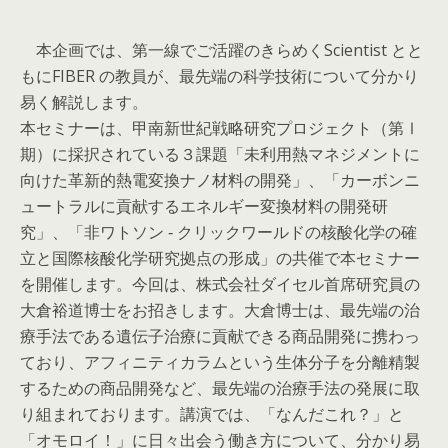
本企画では、第一線でご活躍のきらめくScientist とと
もにFIBER の教員が、最先端の科学技術について分かり
易く解説します。
本セミナーは、甲南新世紀戦略研究プロジェクト（第Ⅰ
期）に採択されている３課題「未利用熱マネジメントに
向けた革新的熱電変換ナノ材料の開発」、「カーボンニ
ュートラルに貢献するエネルギー変換材料の開発研
究」、「非ワトソン ‐ クリックワールドの核酸化学の確
立と国際核酸化学研究拠点の形成」の共催で本セミナー
を開催します。今回は、株式会社ダイセル首席研究員の
大倉裕道博士をお招きします。大倉博士は、最先端の治
療手法である遺伝子治療に貢献できる商品開発に携わっ
ており、アフィニティカラムという生体分子を分離精製
するための商品開発など、最先端の治療手法の発展に取
り組まれております。講演では、「なんだこれ？」と
「オモロイ！」に日々出会う働き方について、分かり易