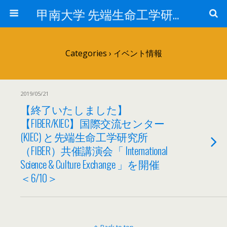
甲南大学 先端生命工学研究所
Categories ›
イベント情報
2019/05/21
【終了いたしました】
【FIBER/KIEC】国際交流センター
(KIEC) と先端生命工学研究所
（FIBER）共催講演会「 International
Science & Culture Exchange 」を開催
＜6/10＞